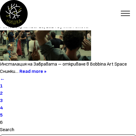
Category:
Събития
Инсталация на Забравата – откриване
Posted
September 26, 2024
by
Inna Pavlova
Инсталация на Забравата – откриване в Bobbina Art Space
Снимки…
Read more »
←
1
2
3
4
5
6
Search